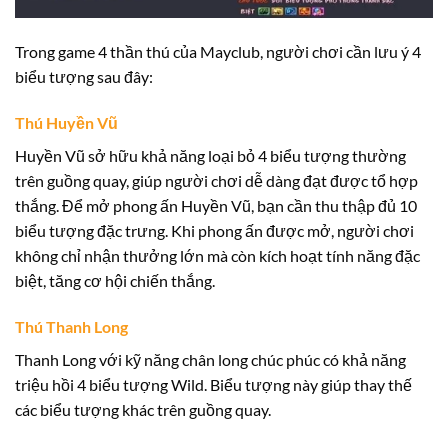
Trong game 4 thần thú của Mayclub, người chơi cần lưu ý 4
biểu tượng sau đây:
Thú Huyền Vũ
Huyền Vũ sở hữu khả năng loại bỏ 4 biểu tượng thường
trên guồng quay, giúp người chơi dễ dàng đạt được tổ hợp
thắng. Để mở phong ấn Huyền Vũ, bạn cần thu thập đủ 10
biểu tượng đặc trưng. Khi phong ấn được mở, người chơi
không chỉ nhận thưởng lớn mà còn kích hoạt tính năng đặc
biệt, tăng cơ hội chiến thắng.
Thú Thanh Long
Thanh Long với kỹ năng chân long chúc phúc có khả năng
triệu hồi 4 biểu tượng Wild. Biểu tượng này giúp thay thế
các biểu tượng khác trên guồng quay.