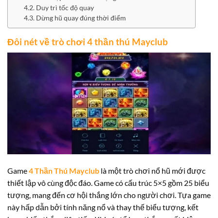
Duy trì tốc độ quay
Dừng hũ quay đúng thời điểm
Đôi nét về trò chơi 4 thần thú Mayclub
Game
4 Thần Thú Mayclub
là một trò chơi nổ hũ mới được
thiết lập vô cùng độc đáo. Game có cấu trúc 5×5 gồm 25 biểu
tượng, mang đến cơ hội thắng lớn cho người chơi. Tựa game
này hấp dẫn bởi tính năng nổ và thay thế biểu tượng, kết