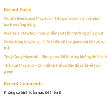
Recent Posts
Xóc đĩa livestream Mayclub – Tựa game xanh chính minh
bạch và công bằng
Avengers Mayclub – Siêu phẩm slots ăn thưởng chỉ 2 phút
Pirate King Mayclub – Giới thiệu về tựa game chi tiết và cụ
thể
Thuỷ Cung Mayclub – Slot game đổi thưởng không thể bỏ lỡ
Thần tài Mayclub – Chi tiết cụ thể và đầy đủ nhất về tựa
game
Recent Comments
Không có bình luận nào để hiển thị.