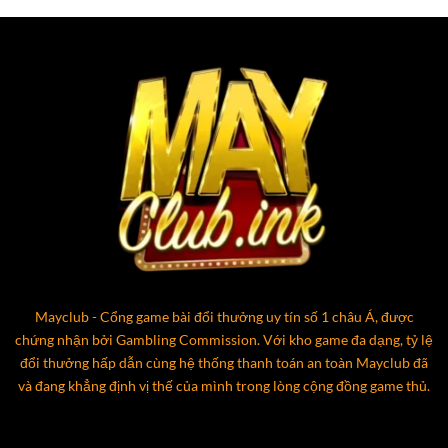
Mayclub - Cổng game bài đổi thưởng uy tín số 1 châu Á, được
chứng nhận bởi Gambling Commission. Với kho game đa dạng, tỷ lệ
đổi thưởng hấp dẫn cùng hệ thống thanh toán an toàn Mayclub đã
và đang khẳng định vị thế của mình trong lòng cộng đồng game thủ.