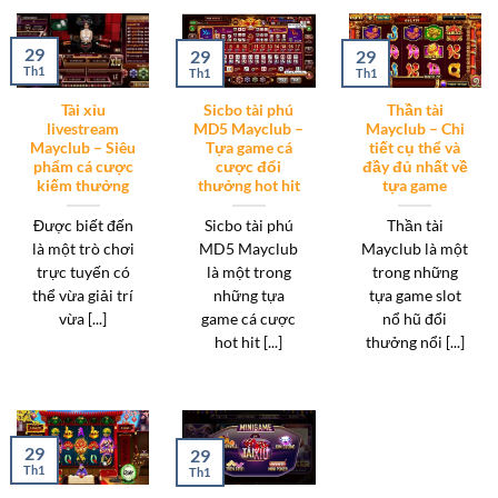
29
29
29
Th1
Th1
Th1
Tài xỉu
Sicbo tài phú
Thần tài
livestream
MD5 Mayclub –
Mayclub – Chi
Mayclub – Siêu
Tựa game cá
tiết cụ thể và
phẩm cá cược
cược đổi
đầy đủ nhất về
kiếm thưởng
thưởng hot hit
tựa game
Được biết đến
Sicbo tài phú
Thần tài
là một trò chơi
MD5 Mayclub
Mayclub là một
trực tuyến có
là một trong
trong những
thể vừa giải trí
những tựa
tựa game slot
vừa [...]
game cá cược
nổ hũ đổi
hot hit [...]
thưởng nổi [...]
29
29
Th1
Th1