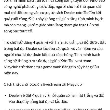
với tính minh bạch, an toàn và công bằng tuyệt đối. Nhờ vào
công nghệ phát sóng trực tiếp, người chơi có thể quan sát
mọi chi tiết trong ván cược, từ cách Dealer xóc đĩa đến kết
quả cuối cùng. Điều này không chỉ giúp tăng tính minh bạch
mà còn mang lại cảm giác như đang tham gia trực tiếp tại
sòng bạc thực tế.
Trò chơi sử dụng 4 quân vị với hai màu trắng và đỏ, được đặt
trong bát úp. Dealer sẽ lắc đều các quân vị, và nhiệm vụ của
người chơi là dự đoán kết quả của chúng. Tính minh bạch
cùng hệ thống cược đa dạng giúp Xóc đĩa livestream
Mayclub trở thành tựa game xanh đáng tin cậy hàng đầu
hiện nay.
Cách thức chơi Xóc đĩa livestream tại Mayclub :
Dealer sẽ đặt 4 quân vị (mỗi quân có hai mặt trắng và đỏ)
vào đĩa, đậy bằng bát úp và lắc đều.
Sau khi hoàn thành, người chơi sẽ có khoảng 50 giây để