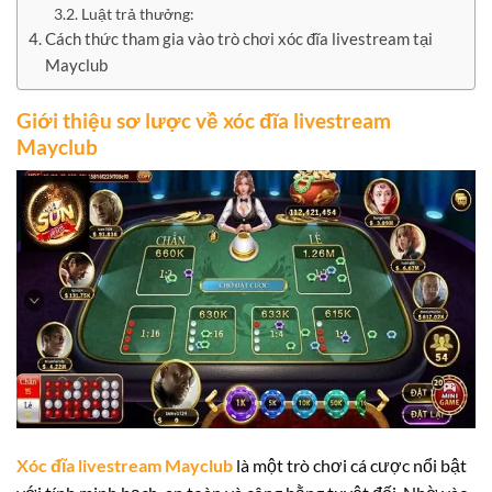
Luật trả thưởng:
Cách thức tham gia vào trò chơi xóc đĩa livestream tại
Mayclub
Giới thiệu sơ lược về xóc đĩa livestream
Mayclub
Xóc đĩa livestream Mayclub
là một trò chơi cá cược nổi bật