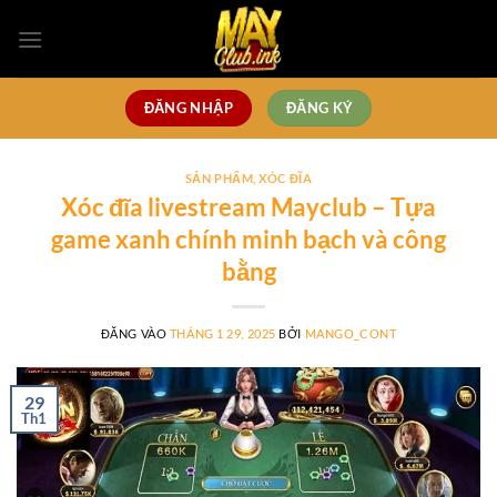
Bỏ
qua
nội
dung
ĐĂNG NHẬP
ĐĂNG KÝ
SẢN PHẨM
,
XÓC ĐĨA
Xóc đĩa livestream Mayclub – Tựa
game xanh chính minh bạch và công
bằng
ĐĂNG VÀO
THÁNG 1 29, 2025
BỞI
MANGO_CONT
29
Th1