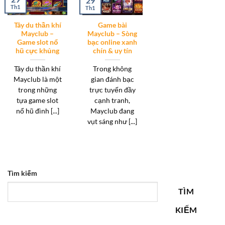
29
Th1
Th1
Tây du thần khí
Game bài
Mayclub –
Mayclub – Sòng
Game slot nổ
bạc online xanh
hũ cực khủng
chín & uy tín
Tây du thần khí
Trong không
Mayclub là một
gian đánh bạc
trong những
trực tuyến đầy
tựa game slot
cạnh tranh,
nổ hũ đình [...]
Mayclub đang
vụt sáng như [...]
Tìm kiếm
TÌM
KIẾM