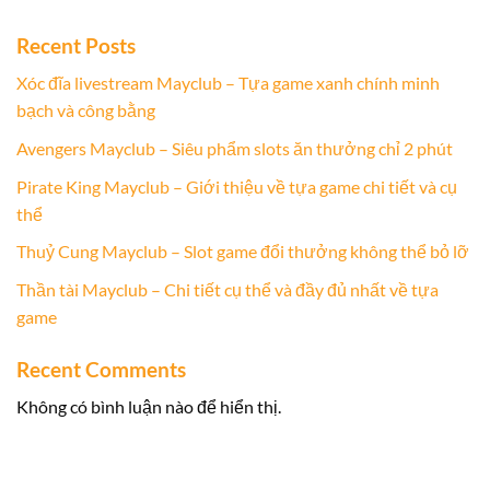
Recent Posts
Xóc đĩa livestream Mayclub – Tựa game xanh chính minh
bạch và công bằng
Avengers Mayclub – Siêu phẩm slots ăn thưởng chỉ 2 phút
Pirate King Mayclub – Giới thiệu về tựa game chi tiết và cụ
thể
Thuỷ Cung Mayclub – Slot game đổi thưởng không thể bỏ lỡ
Thần tài Mayclub – Chi tiết cụ thể và đầy đủ nhất về tựa
game
Recent Comments
Không có bình luận nào để hiển thị.