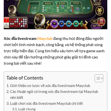
Xóc đĩa livestream
Mayclub
đang thu hút đông đảo người
chơi bởi tính minh bạch, công bằng, và hệ thống phát sóng
trực tiếp hiện đại. Cùng tìm hiểu sâu hơn về tựa game xanh
chín này để tận hưởng những phút giây giải trí đỉnh cao
trong bài viết sau nhé!
Table of Contents
Giới thiệu sơ lược về xóc đĩa livestream Mayclub
Các thuật ngữ có trong xóc đĩa livestream tại Mayclub
nên biết
Luật chơi xóc đĩa livestream Mayclub chi tiết
Luật chung