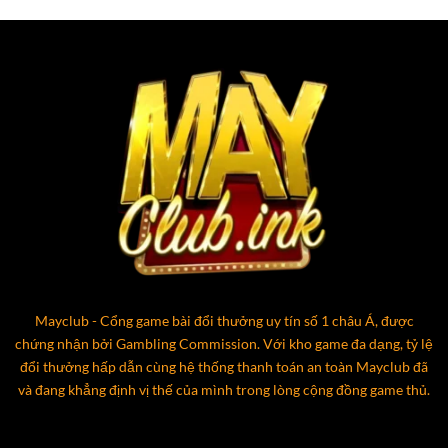
Mayclub - Cổng game bài đổi thưởng uy tín số 1 châu Á, được
chứng nhận bởi Gambling Commission. Với kho game đa dạng, tỷ lệ
đổi thưởng hấp dẫn cùng hệ thống thanh toán an toàn Mayclub đã
và đang khẳng định vị thế của mình trong lòng cộng đồng game thủ.