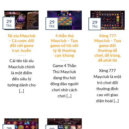
29
29
29
Th1
Th1
Th1
Tài xỉu Mayclub
4 thần thú
Xèng 777
– Cá cược đổi
Mayclub – Tựa
Mayclub – Tựa
đồi với game
game nổ hũ với
game đổi
trực tuyến
tỷ lệ thưởng
thưởng dễ
cực khủng
chơi, dễ trúng,
dễ phát tài
Cái tên tài xỉu
Game 4 Thần
Mayclub chính
Xèng 777
Thú Mayclub
là một điểm
Mayclub là một
đang thu hút
đến siêu lý
trò chơi đổi
đông đảo người
tưởng dành cho
thưởng đỉnh
chơi nhờ cách
[...]
cao với giao
chơi [...]
diện hoài [...]
29