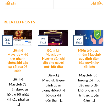
mất phí
bắt đầu
RELATED POSTS
22
22
22
Th12
Th12
Th12
Liên hệ
Đăng ký
Miễn trừ trách
Mayclub – Hỗ
Mayclub –
nhiệm Mayclub
trợ nhanh
Hướng dẫn chi
quy định đảm
chóng khi gặp
tiết cho người
bảo quyền lợi
sự cố qua 03
mới bắt đầu
đôi bên
cách
Đăng ký
Mayclub luôn
Liên hệ
Mayclub là quy
hướng tới mục
Mayclub để
trình quan
tiêu mang đến
nhận được sự
trọng không thể
không gian giải
hỗ trợ tốt nhất
bỏ qua khi
trí trực tuyến
khi gặp phải sự
muốn tham [...]
đảm [...]
[...]