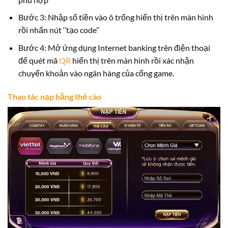
Bước 3: Nhập số tiền vào ô trống hiển thị trên màn hình
rồi nhấn nút ‘’tạo code’’
Bước 4: Mở ứng dụng Internet banking trên điện thoại
để quét mã
QR
hiển thị trên màn hình rồi xác nhận
chuyển khoản vào ngân hàng của cổng game.
Thao tác nạp bằng thẻ cào