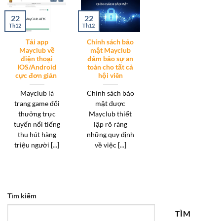
22
22
Th12
Th12
Tải app
Chính sách bảo
Mayclub về
mật Mayclub
điện thoại
đảm bảo sự an
IOS/Android
toàn cho tất cả
cực đơn giản
hội viên
Mayclub là
Chính sách bảo
trang game đổi
mật được
thưởng trực
Mayclub thiết
tuyến nổi tiếng
lập rõ ràng
thu hút hàng
những quy định
triệu người [...]
về việc [...]
Tìm kiếm
TÌM