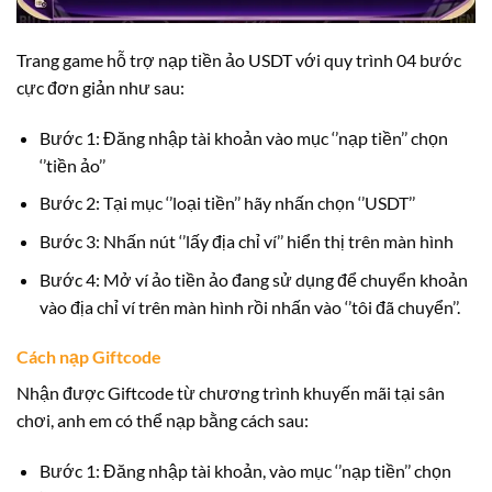
Trang game hỗ trợ nạp tiền ảo USDT với quy trình 04 bước
cực đơn giản như sau:
Bước 1: Đăng nhập tài khoản vào mục ‘’nạp tiền’’ chọn
‘’tiền ảo’’
Bước 2: Tại mục ‘’loại tiền’’ hãy nhấn chọn ‘’USDT’’
Bước 3: Nhấn nút ‘’lấy địa chỉ ví’’ hiển thị trên màn hình
Bước 4: Mở ví ảo tiền ảo đang sử dụng để chuyển khoản
vào địa chỉ ví trên màn hình rồi nhấn vào ‘’tôi đã chuyển’’.
Cách nạp Giftcode
Nhận được Giftcode từ chương trình khuyến mãi tại sân
chơi, anh em có thể nạp bằng cách sau:
Bước 1: Đăng nhập tài khoản, vào mục ‘’nạp tiền’’ chọn