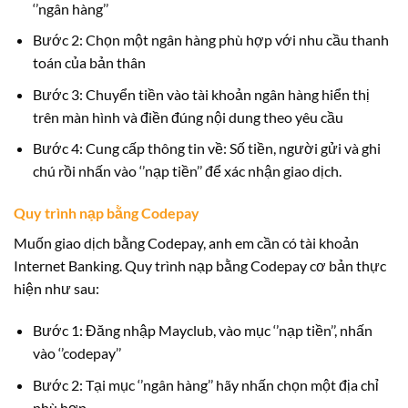
‘’ngân hàng’’
Bước 2: Chọn một ngân hàng phù hợp với nhu cầu thanh
toán của bản thân
Bước 3: Chuyển tiền vào tài khoản ngân hàng hiển thị
trên màn hình và điền đúng nội dung theo yêu cầu
Bước 4: Cung cấp thông tin về: Số tiền, người gửi và ghi
chú rồi nhấn vào ‘’nạp tiền’’ để xác nhận giao dịch.
Quy trình nạp bằng Codepay
Muốn giao dịch bằng Codepay, anh em cần có tài khoản
Internet Banking. Quy trình nạp bằng Codepay cơ bản thực
hiện như sau:
Bước 1: Đăng nhập Mayclub, vào mục ‘’nạp tiền’’, nhấn
vào ‘’codepay’’
Bước 2: Tại mục ‘’ngân hàng’’ hãy nhấn chọn một địa chỉ
phù hợp