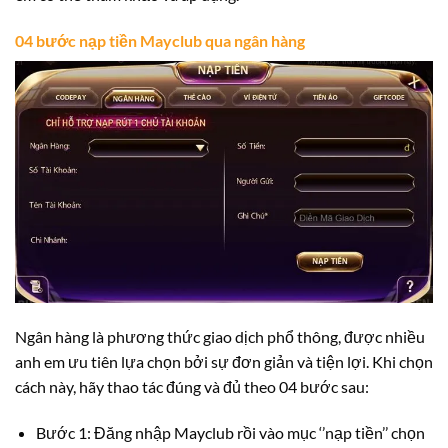
04 bước nạp tiền Mayclub qua ngân hàng
Ngân hàng là phương thức giao dịch phổ thông, được nhiều
anh em ưu tiên lựa chọn bởi sự đơn giản và tiện lợi. Khi chọn
cách này, hãy thao tác đúng và đủ theo 04 bước sau:
Bước 1: Đăng nhập Mayclub rồi vào mục ‘’nạp tiền’’ chọn