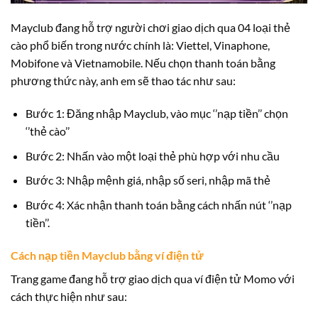
Mayclub đang hỗ trợ người chơi giao dịch qua 04 loại thẻ
cào phổ biến trong nước chính là: Viettel, Vinaphone,
Mobifone và Vietnamobile. Nếu chọn thanh toán bằng
phương thức này, anh em sẽ thao tác như sau:
Bước 1: Đăng nhập Mayclub, vào mục ‘’nạp tiền’’ chọn
‘’thẻ cào’’
Bước 2: Nhấn vào một loại thẻ phù hợp với nhu cầu
Bước 3: Nhập mệnh giá, nhập số seri, nhập mã thẻ
Bước 4: Xác nhận thanh toán bằng cách nhấn nút ‘’nạp
tiền’’.
Cách nạp tiền Mayclub bằng ví điện tử
Trang game đang hỗ trợ giao dịch qua ví điện tử Momo với
cách thực hiện như sau: