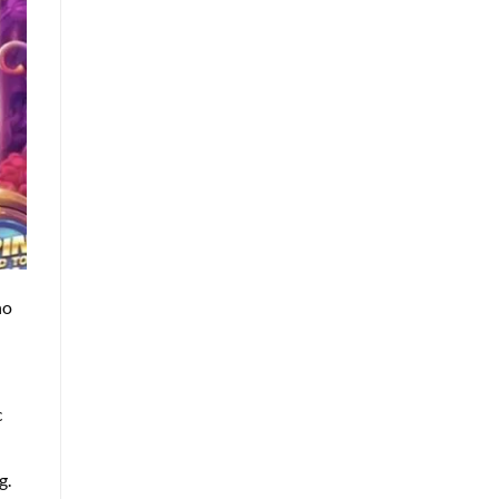
ho
c
g.