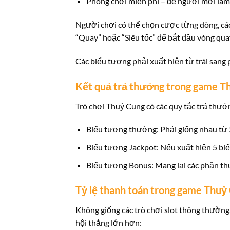
Phòng chơi miễn phí – để người mới làm 
Người chơi có thể chọn cược từng dòng, các
“Quay” hoặc “Siêu tốc” để bắt đầu vòng qua
Các biểu tượng phải xuất hiện từ trái sang p
Kết quả trả thưởng trong game T
Trò chơi Thuỷ Cung có các quy tắc trả thưởn
Biểu tượng thường: Phải giống nhau từ 
Biểu tượng Jackpot: Nếu xuất hiện 5 biể
Biểu tượng Bonus: Mang lại các phần th
Tỷ lệ thanh toán trong game Thu
Không giống các trò chơi slot thông thường
hội thắng lớn hơn: