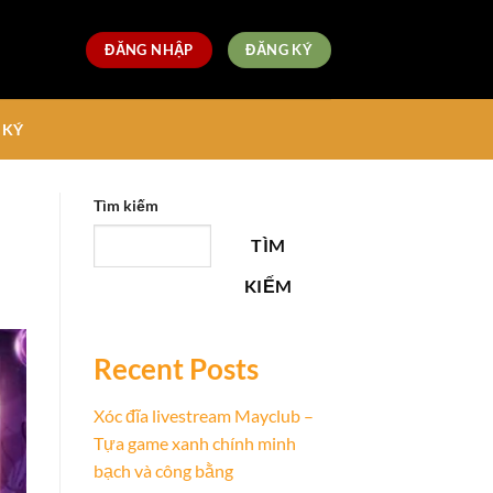
ĐĂNG NHẬP
ĐĂNG KÝ
 KÝ
Tìm kiếm
TÌM
KIẾM
Recent Posts
Xóc đĩa livestream Mayclub –
Tựa game xanh chính minh
bạch và công bằng