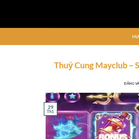
Bỏ
qua
nội
dung
HƯ
Thuỷ Cung Mayclub – S
ĐĂNG V
29
Th1