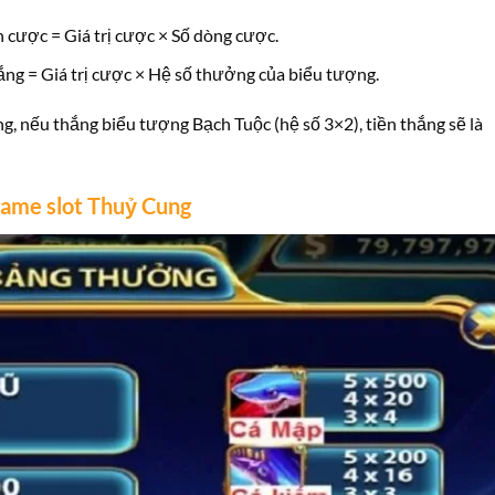
 cược = Giá trị cược × Số dòng cược.
ắng = Giá trị cược × Hệ số thưởng của biểu tượng.
, nếu thắng biểu tượng Bạch Tuộc (hệ số 3×2), tiền thắng sẽ là
game slot Thuỷ Cung