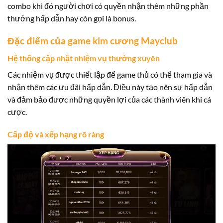
combo khi đó người chơi có quyền nhận thêm những phần
thưởng hấp dẫn hay còn gọi là bonus.
Đặc điểm của game kim cương Mayclub
Hệ thống cập nhật nhiệm vụ thường xuyên
Các nhiệm vụ được thiết lập để game thủ có thể tham gia và
nhận thêm các ưu đãi hấp dẫn. Điều này tạo nên sự hấp dẫn
và đảm bảo được những quyền lợi của các thành viên khi cá
cược.
Cấp độ và xếp hạng rõ ràng