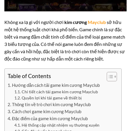
Không xa lạ gì với người chơi
kim cương
Mayclub
sở hữu
một hệ thống luật chơi khá phổ biến. Game chính là sự đặc
biệt và mang đậm chất tính cổ điểm của thể loại game match
3 biểu tượng của. Có thể nói game luôn đem đến những sự
gây cấn và hồi hộp, đặc biệt là trò chơi còn thể hiện được sự
độc đáo cũng như sự hấp dẫn một cách riêng biệt.
Table of Contents
Hướng dẫn cách tải game kim cương Mayclub
Chi tiết cách tải game kim cương Mayclub
Quyền lợi khi tải game về thiết bị
Thông tin về trò chơi kim cương Mayclub
Cách chơi game kim cương Mayclub
Đặc điểm của game kim cương Mayclub
Hệ thống cập nhật nhiệm vụ thường xuyên