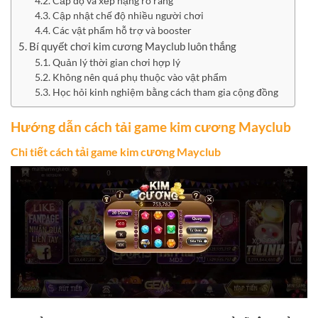
Cấp độ và xếp hạng rõ ràng
Cập nhật chế độ nhiều người chơi
Các vật phẩm hỗ trợ và booster
Bí quyết chơi kim cương Mayclub luôn thắng
Quản lý thời gian chơi hợp lý
Không nên quá phụ thuộc vào vật phẩm
Học hỏi kinh nghiệm bằng cách tham gia cộng đồng
Hướng dẫn cách tải game kim cương Mayclub
Chi tiết cách tải game kim cương Mayclub