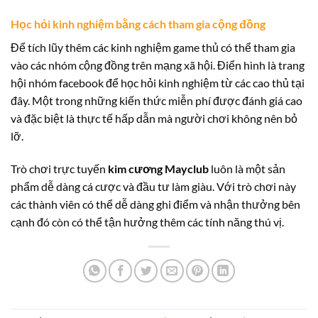
Học hỏi kinh nghiệm bằng cách tham gia cộng đồng
Để tích lũy thêm các kinh nghiệm game thủ có thể tham gia
vào các nhóm cộng đồng trên mạng xã hội. Điển hình là trang
hội nhóm facebook để học hỏi kinh nghiệm từ các cao thủ tại
đây. Một trong những kiến thức miễn phí được đánh giá cao
và đặc biệt là thực tế hấp dẫn mà người chơi không nên bỏ
lỡ.
Trò chơi trực tuyến
kim cương Mayclub
luôn là một sản
phẩm dễ dàng cá cược và đầu tư làm giàu. Với trò chơi này
các thành viên có thể dễ dàng ghi điểm và nhận thưởng bên
cạnh đó còn có thể tận hưởng thêm các tính năng thú vị.