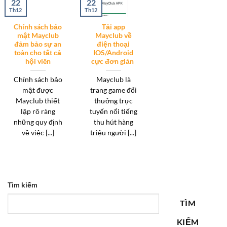
22
22
Th12
Th12
Chính sách bảo
Tải app
mật Mayclub
Mayclub về
đảm bảo sự an
điện thoại
toàn cho tất cả
IOS/Android
hội viên
cực đơn giản
Chính sách bảo
Mayclub là
mật được
trang game đổi
Mayclub thiết
thưởng trực
lập rõ ràng
tuyến nổi tiếng
những quy định
thu hút hàng
về việc [...]
triệu người [...]
Tìm kiếm
TÌM
KIẾM