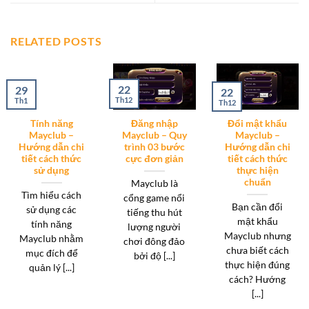
RELATED POSTS
22
29
22
Th12
Th1
Th12
Tính năng
Đăng nhập
Đổi mật khẩu
Mayclub –
Mayclub – Quy
Mayclub –
Hướng dẫn chi
trình 03 bước
Hướng dẫn chi
tiết cách thức
cực đơn giản
tiết cách thức
sử dụng
thực hiện
chuẩn
Mayclub là
Tìm hiểu cách
cổng game nổi
Bạn cần đổi
sử dụng các
tiếng thu hút
mật khẩu
tính năng
lượng người
Mayclub nhưng
Mayclub nhằm
chơi đông đảo
chưa biết cách
mục đích để
bởi độ [...]
thực hiện đúng
quản lý [...]
cách? Hướng
[...]