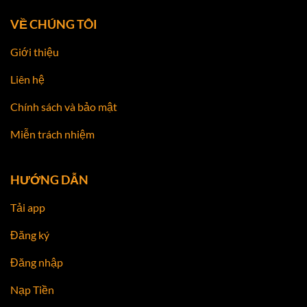
VỀ CHÚNG TÔI
Giới thiệu
Liên hệ
Chính sách và bảo mật
Miễn trách nhiệm
HƯỚNG DẪN
Tải app
Đăng ký
Đăng nhập
Nạp Tiền