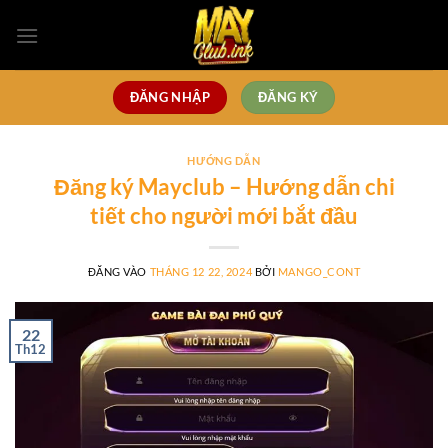
Bỏ
qua
nội
dung
ĐĂNG NHẬP
ĐĂNG KÝ
HƯỚNG DẪN
Đăng ký Mayclub – Hướng dẫn chi
tiết cho người mới bắt đầu
ĐĂNG VÀO
THÁNG 12 22, 2024
BỞI
MANGO_CONT
22
Th12