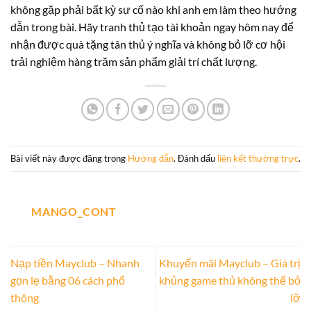
không gặp phải bất kỳ sự cố nào khi anh em làm theo hướng
dẫn trong bài. Hãy tranh thủ tạo tài khoản ngay hôm nay để
nhận được quà tặng tân thủ ý nghĩa và không bỏ lỡ cơ hội
trải nghiệm hàng trăm sản phẩm giải trí chất lượng.
Bài viết này được đăng trong
Hướng dẫn
. Đánh dấu
liên kết thường trực
.
MANGO_CONT
Nạp tiền Mayclub – Nhanh
Khuyến mãi Mayclub – Giá trị
gọn lẹ bằng 06 cách phổ
khủng game thủ không thể bỏ
thông
lỡ