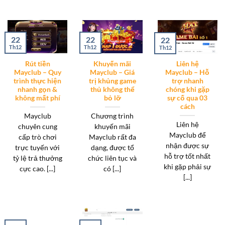
22
22
22
Th12
Th12
Th12
Rút tiền
Khuyến mãi
Liên hệ
Mayclub – Quy
Mayclub – Giá
Mayclub – Hỗ
trình thực hiện
trị khủng game
trợ nhanh
nhanh gọn &
thủ không thể
chóng khi gặp
không mất phí
bỏ lỡ
sự cố qua 03
cách
Mayclub
Chương trình
Liên hệ
chuyên cung
khuyến mãi
Mayclub để
cấp trò chơi
Mayclub rất đa
nhận được sự
trực tuyến với
dạng, được tổ
hỗ trợ tốt nhất
tỷ lệ trả thưởng
chức liên tục và
khi gặp phải sự
cực cao. [...]
có [...]
[...]