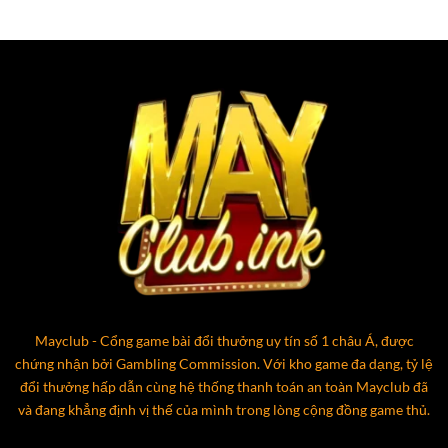
Mayclub - Cổng game bài đổi thưởng uy tín số 1 châu Á, được
chứng nhận bởi Gambling Commission. Với kho game đa dạng, tỷ lệ
đổi thưởng hấp dẫn cùng hệ thống thanh toán an toàn Mayclub đã
và đang khẳng định vị thế của mình trong lòng cộng đồng game thủ.