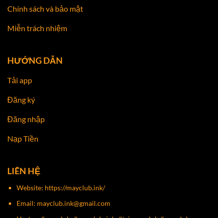
Chính sách và bảo mật
Miễn trách nhiệm
HƯỚNG DẪN
Tải app
Đăng ký
Đăng nhập
Nạp Tiền
LIÊN HỆ
Website:
https://mayclub.ink/
Email:
mayclub.ink@gmail.com