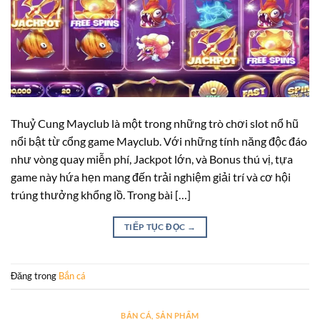
Thuỷ Cung Mayclub là một trong những trò chơi slot nổ hũ
nổi bật từ cổng game Mayclub. Với những tính năng độc đáo
như vòng quay miễn phí, Jackpot lớn, và Bonus thú vị, tựa
game này hứa hẹn mang đến trải nghiệm giải trí và cơ hội
trúng thưởng khổng lồ. Trong bài […]
TIẾP TỤC ĐỌC
→
Đăng trong
Bắn cá
BẮN CÁ
,
SẢN PHẨM