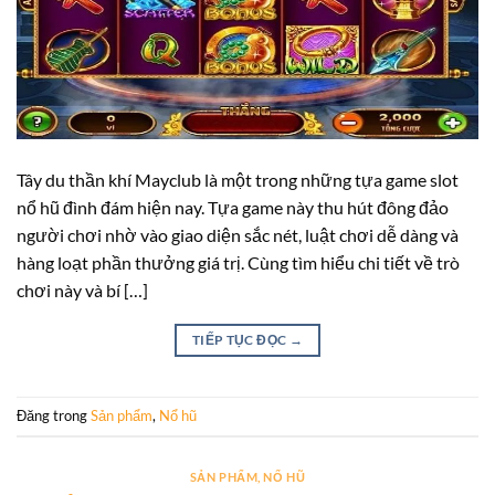
Tây du thần khí Mayclub là một trong những tựa game slot
nổ hũ đình đám hiện nay. Tựa game này thu hút đông đảo
người chơi nhờ vào giao diện sắc nét, luật chơi dễ dàng và
hàng loạt phần thưởng giá trị. Cùng tìm hiểu chi tiết về trò
chơi này và bí […]
TIẾP TỤC ĐỌC
→
Đăng trong
Sản phẩm
,
Nổ hũ
SẢN PHẨM
,
NỔ HŨ