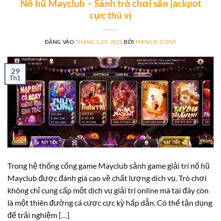
Nổ hũ Mayclub – Sảnh trò chơi săn jackpot
cực thú vị
ĐĂNG VÀO
THÁNG 1 29, 2025
BỞI
MANGO_CONT
29
Th1
Trong hệ thống cổng game Mayclub sảnh game giải trí nổ hũ
Mayclub được đánh giá cao về chất lượng dịch vụ. Trò chơi
không chỉ cung cấp một dịch vụ giải trí online mà tại đây còn
là một thiên đường cá cược cực kỳ hấp dẫn. Có thể tận dụng
để trải nghiệm […]