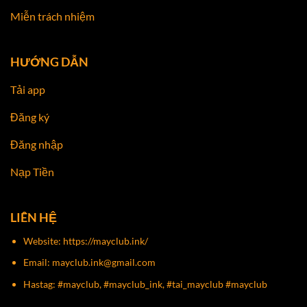
Miễn trách nhiệm
HƯỚNG DẪN
Tải app
Đăng ký
Đăng nhập
Nạp Tiền
LIÊN HỆ
Website:
https://mayclub.ink/
Email:
mayclub.ink@gmail.com
Hastag: #mayclub, #mayclub_ink, #tai_mayclub #mayclub