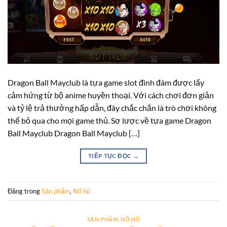
Dragon Ball Mayclub là tựa game slot đình đám được lấy
cảm hứng từ bộ anime huyền thoại. Với cách chơi đơn giản
và tỷ lệ trả thưởng hấp dẫn, đây chắc chắn là trò chơi không
thể bỏ qua cho mọi game thủ. Sơ lược về tựa game Dragon
Ball Mayclub Dragon Ball Mayclub […]
TIẾP TỤC ĐỌC
→
Đăng trong
Sản phẩm
,
Nổ hũ
SẢN PHẨM
,
NỔ HŨ