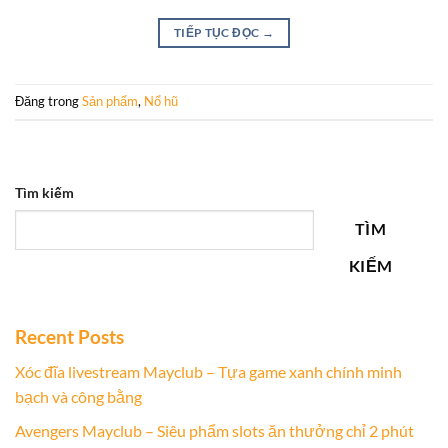
TIẾP TỤC ĐỌC
→
Đăng trong
Sản phẩm
,
Nổ hũ
Tìm kiếm
TÌM
KIẾM
Recent Posts
Xóc đĩa livestream Mayclub – Tựa game xanh chính minh
bạch và công bằng
Avengers Mayclub – Siêu phẩm slots ăn thưởng chỉ 2 phút