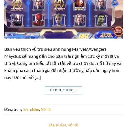
Bạn yêu thích vũ trụ siêu anh hùng Marvel? Avengers
Mayclub sẽ mang đến cho bạn trải nghiệm cực kỳ mới lạ và
thú vị. Cùng tìm hiểu tất tần tật về trò chơi slot nổ hũ này và
khám phá cách tham gia để nhận thưởng hấp dẫn ngay hôm
nay! Đôi nét về […]
TIẾP TỤC ĐỌC
→
Đăng trong
Sản phẩm
,
Nổ hũ
SẢN PHẨM
,
NỔ HŨ