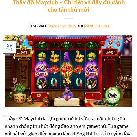
Thầy đồ Mayclub – Chi tiết và đầy đủ dành
cho tân thủ mới
ĐĂNG VÀO
THÁNG 1 29, 2025
BỞI
MANGO_CONT
29
Th1
Thầy Đồ Mayclub là tựa game nổ hũ vừa ra mắt nhưng đã
nhanh chóng thu hút đông đảo anh em game thủ. Tựa game
nổi bật với giao diện mang đậm không khí Tết cổ truyền đầy