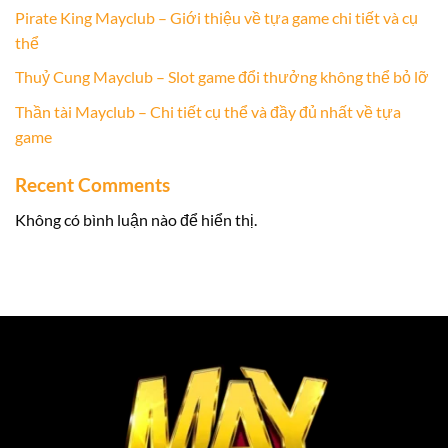
Pirate King Mayclub – Giới thiệu về tựa game chi tiết và cụ
thể
Thuỷ Cung Mayclub – Slot game đổi thưởng không thể bỏ lỡ
Thần tài Mayclub – Chi tiết cụ thể và đầy đủ nhất về tựa
game
Recent Comments
Không có bình luận nào để hiển thị.