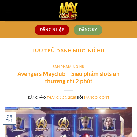
Bỏ
qua
nội
dung
ĐĂNG NHẬP
ĐĂNG KÝ
LƯU TRỮ DANH MỤC:
NỔ HŨ
SẢN PHẨM
,
NỔ HŨ
Avengers Mayclub – Siêu phẩm slots ăn
thưởng chỉ 2 phút
ĐĂNG VÀO
THÁNG 1 29, 2025
BỞI
MANGO_CONT
29
Th1