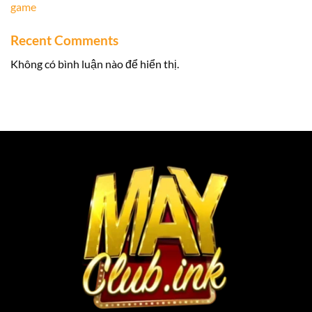
game
Recent Comments
Không có bình luận nào để hiển thị.