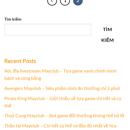
1
2
Tìm kiếm
TÌM
KIẾM
Recent Posts
Xóc đĩa livestream Mayclub – Tựa game xanh chính minh
bạch và công bằng
Avengers Mayclub – Siêu phẩm slots ăn thưởng chỉ 2 phút
Pirate King Mayclub – Giới thiệu về tựa game chi tiết và cụ
thể
Thuỷ Cung Mayclub – Slot game đổi thưởng không thể bỏ lỡ
Thần tài Mayclub – Chi tiết cụ thể và đầy đủ nhất về tựa